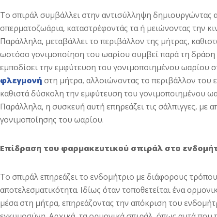
Το σπιράλ συμβάλλει στην αντισύλληψη δημιουργώντας α
σπερματοζωάρια, καταστρέφοντάς τα ή μειώνοντας την κιν
Παράλληλα, μεταβάλλει το περιβάλλον της μήτρας, καθιστώ
ωστόσο γονιμοποίηση του ωαρίου συμβεί παρά τη δράση τ
εμποδίσει την εμφύτευση του γονιμοποιημένου ωαρίου σ
φλεγμονή
στη μήτρα, αλλοιώνοντας το περιβάλλον του 
καθιστά δύσκολη την εμφύτευση του γονιμοποιημένου ωαρ
Παράλληλα, η συσκευή αυτή επηρεάζει τις σάλπιγγες, με α
γονιμοποίησης του ωαρίου.
Επίδραση του φαρμακευτικού σπιράλ στο ενδομή
Το σπιράλ επηρεάζει το ενδομήτριο με διάφορους τρόπου
αποτελεσματικότητα. Ιδίως όταν τοποθετείται ένα ορμονι
μέσα στη μήτρα, επηρεάζοντας την απόκριση του ενδομήτ
εγκυμοσύνη. Αρχικά, τα ορμονικά σπιράλ, όπως αυτά που