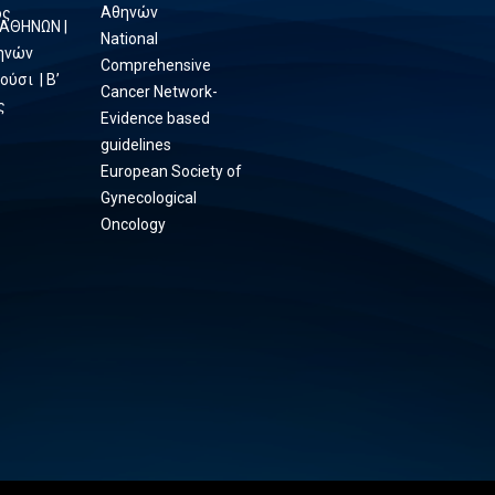
Αθηνών
ος
 ΑΘΗΝΩΝ |
National
θηνών
Comprehensive
ούσι | Β’
Cancer Network-
ς
Evidence based
guidelines
European Society of
Gynecological
Oncology