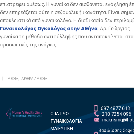
επιστρέφει αμέσως. Η γυναίκα δεν αισθάνεται ενόχληση έ
δεν επηρεάζεται ούτε η σεξουαλική ικανότητα. Είναι σημα
αποκλειστικά από γυναικολόγο. Η διαδικασία δεν περιλαμβ
Γυναικολόγος Ογκολόγος στην Αθήνα
, Δρ. Γεώργιος 
γυναίκα τη μέθοδο αντισύλληψης που ανταποκρίνεται στα δ
προσωπικές της ανάγκες.
MEDIA
,
ΆΡΘΡΑ / MEDIA
697 4877 613
Ο ΙΑΤΡΟΣ
210 7254 096
makrismg@hot
ΓΥΝΑΙΚΟΛΟΓΙΑ
ΜΑΙΕΥΤΙΚΗ
Βασιλίσσης Σοφία