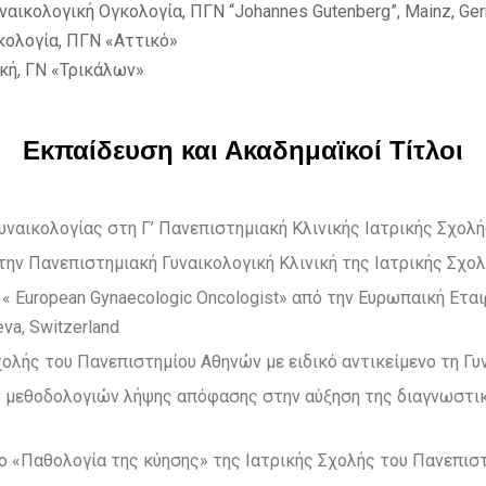
ναικολογική Ογκολογία, ΠΓΝ “Johannes Gutenberg”, Mainz, Ge
κολογία, ΠΓΝ «Αττικό»
ική, ΓΝ «Τρικάλων»
Εκπαίδευση και Ακαδημαϊκοί Τίτλοι
υναικολογίας στη Γ’ Πανεπιστημιακή Κλινικής Ιατρικής Σχολ
ην Πανεπιστημιακή Γυναικολογική Κλινική της Ιατρικής Σχολή
 European Gynaecologic Oncologist» από την Ευρωπαική Εται
va, Switzerland
ολής του Πανεπιστημίου Αθηνών με ειδικό αντικείμενο τη Γυ
ων μεθοδολογιών λήψης απόφασης στην αύξηση της διαγνωστι
 «Παθολογία της κύησης» της Ιατρικής Σχολής του Πανεπισ