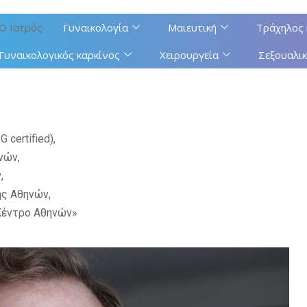
Ο Ιατρός
Γυναικολογία
Μαιευτική
Τράχηλος 
Γυναικολογικός καρκίνος
Χειρουργεία
Σεξουαλικ
certified),
νών,
,
ής Αθηνών,
 Κέντρο Αθηνών»