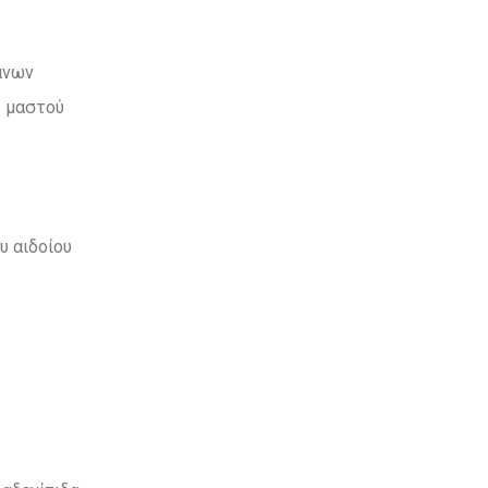
άνων
υ μαστού
υ αιδοίου