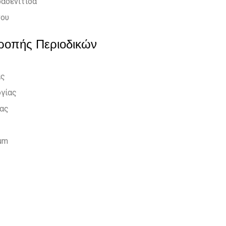
ραδενίτιδα
νου
τροπής Περιοδικών
ας
ογίας
ίας
rum