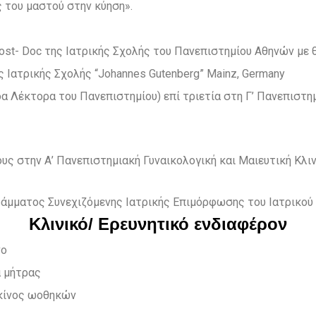
 του μαστού στην κύηση».
t- Doc της Ιατρικής Σχολής του Πανεπιστημίου Αθηνών με θέ
 Ιατρικής Σχολής “Johannes Gutenberg” Mainz, Germany
Λέκτορα του Πανεπιστημίου) επί τριετία στη Γ’ Πανεπιστημ
υς στην Α’ Πανεπιστημιακή Γυναικολογική και Μαιευτική Κλι
άμματος Συνεχιζόμενης Ιατρικής Επιμόρφωσης του Ιατρικού 
Κλινικό/ Ερευνητικό ενδιαφέρον
νο
α μήτρας
ρκίνος ωοθηκών