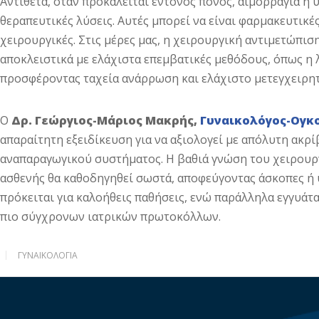
Αντίθετα, όταν προκαλείται έντονος πόνος, αιμορραγία ή
θεραπευτικές λύσεις. Αυτές μπορεί να είναι φαρμακευτικέ
χειρουργικές. Στις μέρες μας, η χειρουργική αντιμετώπιση
αποκλειστικά με ελάχιστα επεμβατικές μεθόδους, όπως 
προσφέροντας ταχεία ανάρρωση και ελάχιστο μετεγχειρητ
Ο
Δρ. Γεώργιος-Μάριος Μακρής,
Γυναικολόγος-Ογκ
απαραίτητη εξειδίκευση για να αξιολογεί με απόλυτη ακρί
αναπαραγωγικού συστήματος. Η βαθιά γνώση του χειρουργ
ασθενής θα καθοδηγηθεί σωστά, αποφεύγοντας άσκοπες ή 
πρόκειται για καλοήθεις παθήσεις, ενώ παράλληλα εγγυάτα
πιο σύγχρονων ιατρικών πρωτοκόλλων.
ΓΥΝΑΙΚΟΛΟΓΊΑ