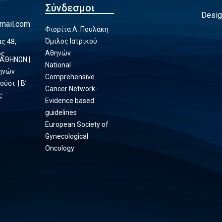
Σύνδεσμοι
Desig
mail.com
Φιορίτα Α. Πουλάκη
Όμιλος Ιατρικού
ς 48,
Αθηνών
ος
 ΑΘΗΝΩΝ |
National
θηνών
Comprehensive
ούσι | Β’
Cancer Network-
ς
Evidence based
guidelines
European Society of
Gynecological
Oncology