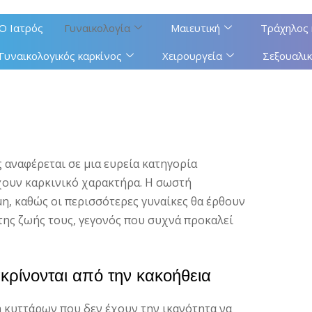
Ο Ιατρός
Γυναικολογία
Μαιευτική
Τράχηλος 
Γυναικολογικός καρκίνος
Χειρουργεία
Σεξουαλικ
 αναφέρεται σε μια ευρεία κατηγορία
ουν καρκινικό χαρακτήρα. Η σωστή
μη, καθώς οι περισσότερες γυναίκες θα έρθουν
 της ζωής τους, γεγονός που συχνά προκαλεί
ακρίνονται από την κακοήθεια
η κυττάρων που δεν έχουν την ικανότητα να