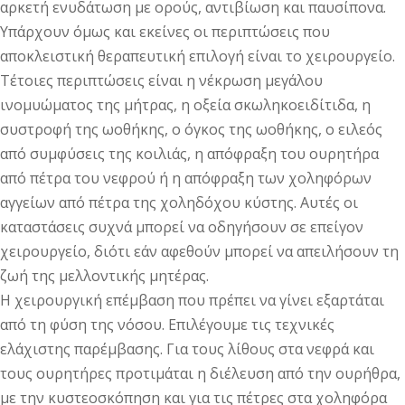
αρκετή ενυδάτωση με ορούς, αντιβίωση και παυσίπονα.
Υπάρχουν όμως και εκείνες οι περιπτώσεις που
αποκλειστική θεραπευτική επιλογή είναι το χειρουργείο.
Τέτοιες περιπτώσεις είναι η νέκρωση μεγάλου
ινομυώματος της μήτρας, η οξεία σκωληκοειδίτιδα, η
συστροφή της ωοθήκης, ο όγκος της ωοθήκης, ο ειλεός
από συμφύσεις της κοιλιάς, η απόφραξη του ουρητήρα
από πέτρα του νεφρού ή η απόφραξη των χοληφόρων
αγγείων από πέτρα της χοληδόχου κύστης. Αυτές οι
καταστάσεις συχνά μπορεί να οδηγήσουν σε επείγον
χειρουργείο, διότι εάν αφεθούν μπορεί να απειλήσουν τη
ζωή της μελλοντικής μητέρας.
Η χειρουργική επέμβαση που πρέπει να γίνει εξαρτάται
από τη φύση της νόσου. Επιλέγουμε τις τεχνικές
ελάχιστης παρέμβασης. Για τους λίθους στα νεφρά και
τους ουρητήρες προτιμάται η διέλευση από την ουρήθρα,
με την κυστεοσκόπηση και για τις πέτρες στα χοληφόρα