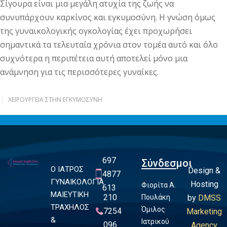
Σίγουρα είναι μια μεγάλη ατυχία της ζωής να
συνυπάρχουν καρκίνος και εγκυμοσύνη. Η γνώση όμως
της γυναικολογικής ογκολογίας έχει προχωρήσει
σημαντικά τα τελευταία χρόνια στον τομέα αυτό και όλο
συχνότερα η περιπέτεια αυτή αποτελεί μόνο μια
ανάμνηση για τις περισσότερες γυναίκες.
ΧΕΙΡΟΥΡΓΕΊΑ ΣΤΗΝ ΕΓΚΥΜΟΣΎΝΗ
697
Σύνδεσμοι
Ο ΙΑΤΡΟΣ
Design &
4877
ΓΥΝΑΙΚΟΛΟΓΙΑ
Hosting
Φιορίτα Α.
613
ΜΑΙΕΥΤΙΚΗ
210
Πουλάκη
by
DMSS
ΤΡΑΧΗΛΟΣ
Όμιλος
7254
Marketing
&
Ιατρικού
096
Agency