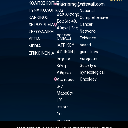
ΚΟΛΠΟΣΚΟΠΗΣΗ
makrismg@hotmail.com
Αθηνών
ΓΥΝΑΙΚΟΛΟΓΙΚΟΣ
National
Βασιλίσσης
ΚΑΡΚΙΝΟΣ
Comprehensive
Σοφίας 48,
ΧΕΙΡΟΥΡΓΕΙΑ
Cancer
Αθήνα | 3ος
Network-
ΣΕΞΟΥΑΛΙΚΗ
όροφος
Evidence
ΟΜΙΛΟΣ
ΥΓΕΙΑ
based
ΙΑΤΡΙΚΟΥ
MEDIA
guidelines
ΑΘΗΝΩΝ |
ΕΠΙΚΟΙΝΩΝΙΑ
European
Ιατρικό
Society of
Κέντρο
Gynecological
Αθηνών
Oncology
Διστόμου
3-7,
Μαρούσι
| Β’
κτίριο,
1ος
όροφος