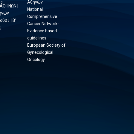
Αθηνών
ος
 ΑΘΗΝΩΝ |
National
θηνών
Comprehensive
ούσι | Β’
Cancer Network-
ς
Evidence based
guidelines
European Society of
Gynecological
Oncology