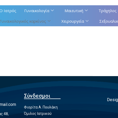
Ο Ιατρός
Γυναικολογία
Μαιευτική
Τράχηλος 
Γυναικολογικός καρκίνος
Χειρουργεία
Σεξουαλικ
Σύνδεσμοι
Desig
mail.com
Φιορίτα Α. Πουλάκη
Όμιλος Ιατρικού
ς 48,