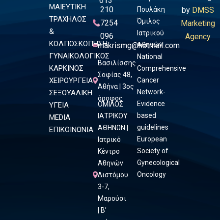
613
ΜΑΙΕΥΤΙΚΗ
210
Πουλάκη
by
DMSS
ΤΡΑΧΗΛΟΣ
Όμιλος
7254
Marketing
&
Ιατρικού
096
Agency
ΚΟΛΠΟΣΚΟΠΗΣΗ
makrismg@hotmail.com
Αθηνών
ΓΥΝΑΙΚΟΛΟΓΙΚΟΣ
National
Βασιλίσσης
ΚΑΡΚΙΝΟΣ
Comprehensive
Σοφίας 48,
ΧΕΙΡΟΥΡΓΕΙΑ
Cancer
Αθήνα | 3ος
Network-
ΣΕΞΟΥΑΛΙΚΗ
όροφος
Evidence
ΟΜΙΛΟΣ
ΥΓΕΙΑ
based
ΙΑΤΡΙΚΟΥ
MEDIA
guidelines
ΑΘΗΝΩΝ |
ΕΠΙΚΟΙΝΩΝΙΑ
European
Ιατρικό
Society of
Κέντρο
Gynecological
Αθηνών
Oncology
Διστόμου
3-7,
Μαρούσι
| Β’