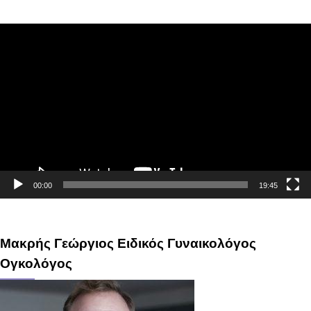
Πρόγραμμα
Αναπαραγωγής
Βίντεο
00:00
19:45
Μακρής Γεώργιος Ειδικός Γυναικολόγος
Ογκολόγος