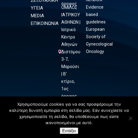
ΣΕΞΟΥΑΛΙΚΗ
όροφος
Evidence
ΟΜΙΛΟΣ
ΥΓΕΙΑ
based
ΙΑΤΡΙΚΟΥ
MEDIA
guidelines
ΑΘΗΝΩΝ |
ΕΠΙΚΟΙΝΩΝΙΑ
European
Ιατρικό
Society of
Κέντρο
Gynecological
Αθηνών
Oncology
Διστόμου
3-7,
Μαρούσι
| Β’
κτίριο,
1ος
όροφος
Χρησιμοποιούμε cookies για να σας προσφέρουμε την
καλύτερη δυνατή εμπειρία στη σελίδα μας. Εάν συνεχίσετε να
χρησιμοποιείτε τη σελίδα, θα υποθέσουμε πως είστε
ικανοποιημένοι με αυτό.
Εντάξει
ΕΠΙΚΟΙΝΩΝΗΣΤΕ