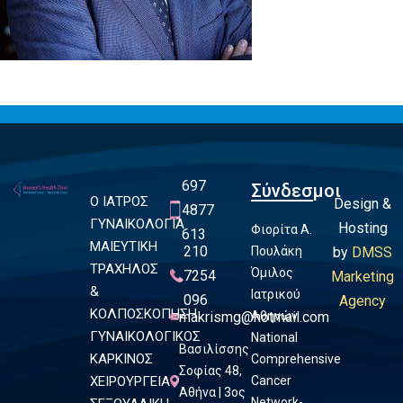
697
Σύνδεσμοι
Ο ΙΑΤΡΟΣ
Design &
4877
ΓΥΝΑΙΚΟΛΟΓΙΑ
Hosting
Φιορίτα Α.
613
ΜΑΙΕΥΤΙΚΗ
210
Πουλάκη
by
DMSS
ΤΡΑΧΗΛΟΣ
Όμιλος
7254
Marketing
&
Ιατρικού
096
Agency
ΚΟΛΠΟΣΚΟΠΗΣΗ
makrismg@hotmail.com
Αθηνών
ΓΥΝΑΙΚΟΛΟΓΙΚΟΣ
National
Βασιλίσσης
ΚΑΡΚΙΝΟΣ
Comprehensive
Σοφίας 48,
ΧΕΙΡΟΥΡΓΕΙΑ
Cancer
Αθήνα | 3ος
Network-