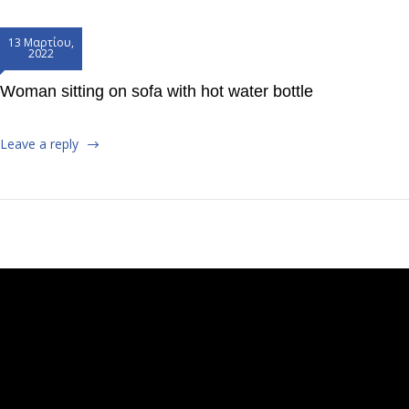
13 Μαρτίου,
2022
Woman sitting on sofa with hot water bottle
Leave a reply
Πρόγραμμα
Αναπαραγωγής
Βίντεο