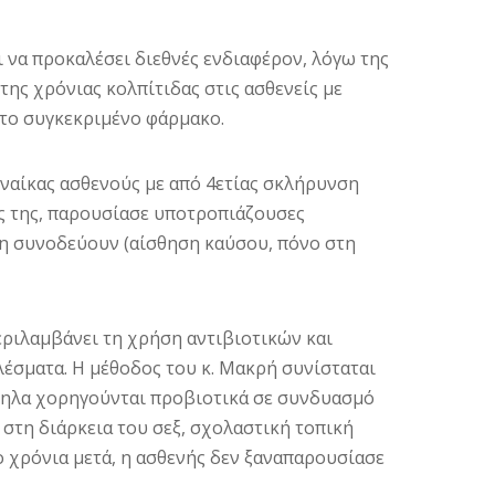
 να προκαλέσει διεθνές ενδιαφέρον, λόγω της
ης χρόνιας κολπίτιδας στις ασθενείς με
 το συγκεκριμένο φάρμακο.
υναίκας ασθενούς με από 4ετίας σκλήρυνση
ας της, παρουσίασε υποτροπιάζουσες
τη συνοδεύουν (αίσθηση καύσου, πόνο στη
εριλαμβάνει τη χρήση αντιβιοτικών και
έσματα. Η μέθοδος του κ. Μακρή συνίσταται
ληλα χορηγούνται προβιοτικά σε συνδυασμό
στη διάρκεια του σεξ, σχολαστική τοπική
ο χρόνια μετά, η ασθενής δεν ξαναπαρουσίασε