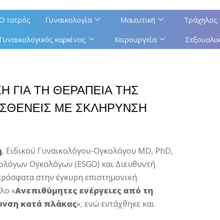
Ο Ιατρός
Γυναικολογία
Μαιευτική
Τράχηλος 
Γυναικολογικός καρκίνος
Χειρουργεία
Σεξουαλικ
Η ΓΙΑ ΤΗ ΘΕΡΑΠΕΙΑ ΤΗΣ
ΑΣΘΕΝΕΙΣ ΜΕ ΣΚΛΗΡΥΝΣΗ
ή
, Ειδικού Γυναικολόγου-Ογκολόγου MD, PhD,
κολόγων Ογκολόγων (ESGO) και Διευθυντή
πρόσφατα στην έγκυρη επιστημονική
τλο «
Ανεπιθύμητες ενέργειες από τη
υνση κατά πλάκας
», ενώ εντάχθηκε και