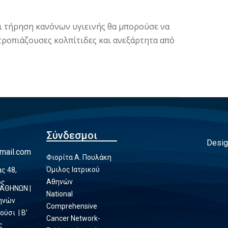
αι τήρηση κανόνων υγιεινής θα μπορούσε να
τροπιάζουσες κολπίτιδες και ανεξάρτητα από
Σύνδεσμοι
Desig
mail.com
Φιορίτα Α. Πουλάκη
Όμιλος Ιατρικού
ς 48,
Αθηνών
ος
 ΑΘΗΝΩΝ |
National
θηνών
Comprehensive
ούσι | Β’
Cancer Network-
ς