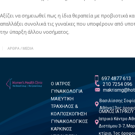
Αξίζει να σημειωθεί πως η ίδια θεραπεία με προβιοτικά κ
απαλλάξει συνολικά τις γυναίκες που υποφέρουν από υπο
την ύπαρξη άλλου νοσήματος.
ΆΡΘΡΑ / MEDIA
697 4877 613
Ο ΙΑΤΡΟΣ
210 7254 096
makrismg@hot
ΓΥΝΑΙΚΟΛΟΓΙΑ
ΜΑΙΕΥΤΙΚΗ
Βασιλίσσης Σοφία
ΤΡΑΧΗΛΟΣ &
Αθήνα | 3ος όροφ
ΟΜΙΛΟΣ ΙΑΤΡΙΚΟΥ
ΚΟΛΠΟΣΚΟΠΗΣΗ
Ιατρικό Κέντρο Α
ΓΥΝΑΙΚΟΛΟΓΙΚΟΣ
Διστόμου 3-7, Μαρ
ΚΑΡΚΙΝΟΣ
κτίριο, 1ος όροφο