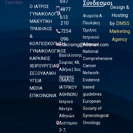
697
Σύνδεσμοι
Ο ΙΑΤΡΟΣ
Design &
4877
ΓΥΝΑΙΚΟΛΟΓΙΑ
Hosting
Φιορίτα Α.
613
ΜΑΙΕΥΤΙΚΗ
210
Πουλάκη
by
DMSS
ΤΡΑΧΗΛΟΣ
Όμιλος
7254
Marketing
&
Ιατρικού
096
Agency
ΚΟΛΠΟΣΚΟΠΗΣΗ
makrismg@hotmail.com
Αθηνών
ΓΥΝΑΙΚΟΛΟΓΙΚΟΣ
National
Βασιλίσσης
ΚΑΡΚΙΝΟΣ
Comprehensive
Σοφίας 48,
ΧΕΙΡΟΥΡΓΕΙΑ
Cancer
Αθήνα | 3ος
Network-
ΣΕΞΟΥΑΛΙΚΗ
όροφος
Evidence
ΟΜΙΛΟΣ
ΥΓΕΙΑ
based
ΙΑΤΡΙΚΟΥ
MEDIA
guidelines
ΑΘΗΝΩΝ |
ΕΠΙΚΟΙΝΩΝΙΑ
European
Ιατρικό
Society of
Κέντρο
Gynecological
Αθηνών
Oncology
Διστόμου
3-7,