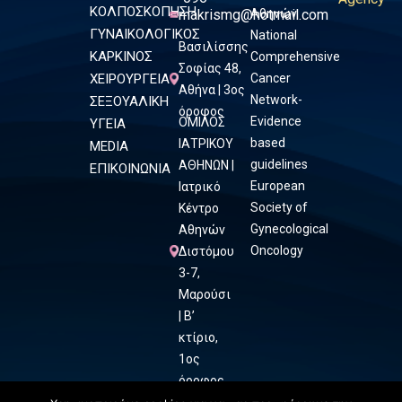
ΚΟΛΠΟΣΚΟΠΗΣΗ
makrismg@hotmail.com
Αθηνών
ΓΥΝΑΙΚΟΛΟΓΙΚΟΣ
National
Βασιλίσσης
ΚΑΡΚΙΝΟΣ
Comprehensive
Σοφίας 48,
ΧΕΙΡΟΥΡΓΕΙΑ
Cancer
Αθήνα | 3ος
Network-
ΣΕΞΟΥΑΛΙΚΗ
όροφος
Evidence
ΟΜΙΛΟΣ
ΥΓΕΙΑ
based
ΙΑΤΡΙΚΟΥ
MEDIA
guidelines
ΑΘΗΝΩΝ |
ΕΠΙΚΟΙΝΩΝΙΑ
European
Ιατρικό
Society of
Κέντρο
Gynecological
Αθηνών
Oncology
Διστόμου
3-7,
Μαρούσι
| Β’
κτίριο,
1ος
όροφος