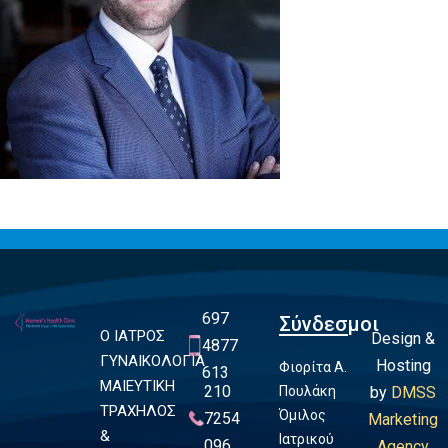
697
Σύνδεσμοι
Ο ΙΑΤΡΟΣ
Design &
4877
ΓΥΝΑΙΚΟΛΟΓΙΑ
Hosting
Φιορίτα Α.
613
ΜΑΙΕΥΤΙΚΗ
210
Πουλάκη
by
DMSS
ΤΡΑΧΗΛΟΣ
Όμιλος
7254
Marketing
&
Ιατρικού
096
Agency