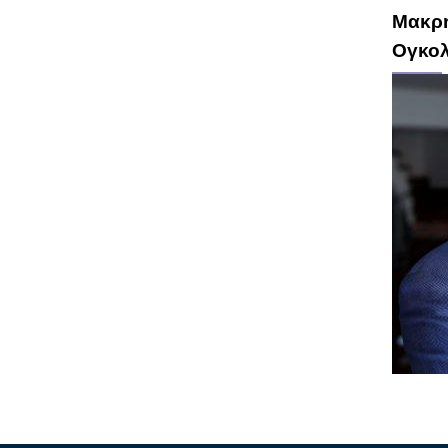
Μακρή
Ογκο