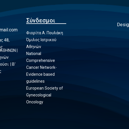
Σύνδεσμοι
Desig
mail.com
Φιορίτα Α. Πουλάκη
Όμιλος Ιατρικού
ς 48,
Αθηνών
ος
 ΑΘΗΝΩΝ |
National
θηνών
Comprehensive
ούσι | Β’
Cancer Network-
ς
Evidence based
guidelines
European Society of
Gynecological
Oncology