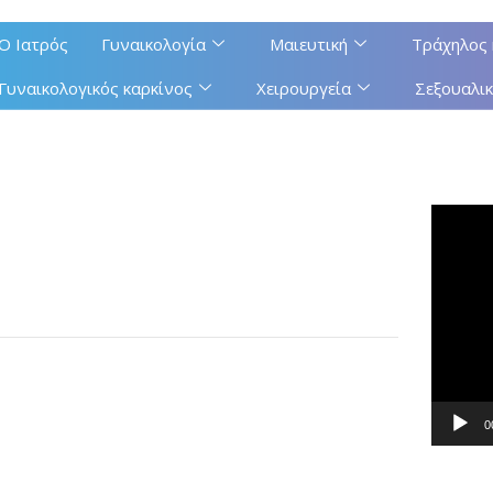
Ο Ιατρός
Γυναικολογία
Μαιευτική
Τράχηλος 
Γυναικολογικός καρκίνος
Χειρουργεία
Σεξουαλικ
Πρόγρ
Αναπαρ
Βίντεο
0