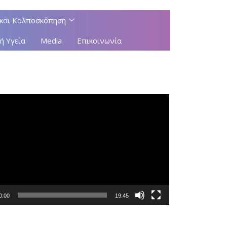
και Κολποσκόπηση
ή Υγεία
Media
Επικοινωνία
αμμα
αγωγής
0:00
19:45