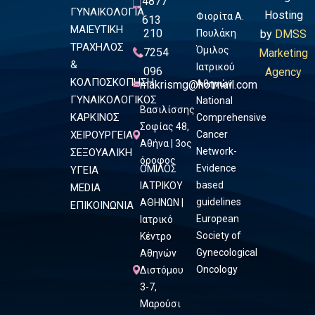
4877
ΓΥΝΑΙΚΟΛΟΓΙΑ
Hosting
Φιορίτα Α.
613
ΜΑΙΕΥΤΙΚΗ
210
Πουλάκη
by
DMSS
ΤΡΑΧΗΛΟΣ
Όμιλος
7254
Marketing
&
Ιατρικού
096
Agency
ΚΟΛΠΟΣΚΟΠΗΣΗ
makrismg@hotmail.com
Αθηνών
ΓΥΝΑΙΚΟΛΟΓΙΚΟΣ
National
Βασιλίσσης
ΚΑΡΚΙΝΟΣ
Comprehensive
Σοφίας 48,
ΧΕΙΡΟΥΡΓΕΙΑ
Cancer
Αθήνα | 3ος
Network-
ΣΕΞΟΥΑΛΙΚΗ
όροφος
Evidence
ΟΜΙΛΟΣ
ΥΓΕΙΑ
based
ΙΑΤΡΙΚΟΥ
MEDIA
guidelines
ΑΘΗΝΩΝ |
ΕΠΙΚΟΙΝΩΝΙΑ
European
Ιατρικό
Society of
Κέντρο
Gynecological
Αθηνών
Oncology
Διστόμου
3-7,
Μαρούσι