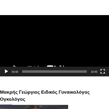
Πρόγραμμα
Αναπαραγωγής
Βίντεο
00:00
19:45
Μακρής Γεώργιος Ειδικός Γυναικολόγος
Ογκολόγος