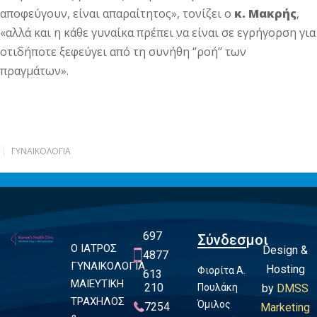
αποφεύγουν, είναι απαραίτητος», τονίζει ο
κ. Μακρής
,
«αλλά και η κάθε γυναίκα πρέπει να είναι σε εγρήγορση για
οτιδήποτε ξεφεύγει από τη συνήθη ‘’ροή’’ των
πραγμάτων».
ΓΥΝΑΙΚΟΛΟΓΊΑ
697
Σύνδεσμοι
Ο ΙΑΤΡΟΣ
Design &
4877
ΓΥΝΑΙΚΟΛΟΓΙΑ
Hosting
Φιορίτα Α.
613
ΜΑΙΕΥΤΙΚΗ
210
Πουλάκη
by
DMSS
ΤΡΑΧΗΛΟΣ
Όμιλος
7254
Marketing