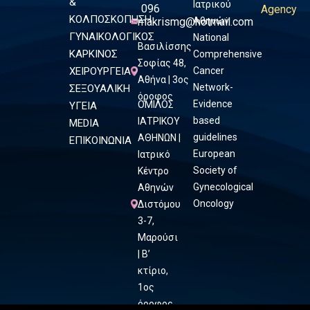
&
Ιατρικού
096
Agency
ΚΟΛΠΟΣΚΟΠΗΣΗ
makrismg@hotmail.com
Αθηνών
ΓΥΝΑΙΚΟΛΟΓΙΚΟΣ
National
Βασιλίσσης
ΚΑΡΚΙΝΟΣ
Comprehensive
Σοφίας 48,
ΧΕΙΡΟΥΡΓΕΙΑ
Cancer
Αθήνα | 3ος
Network-
ΣΕΞΟΥΑΛΙΚΗ
όροφος
Evidence
ΟΜΙΛΟΣ
ΥΓΕΙΑ
based
ΙΑΤΡΙΚΟΥ
MEDIA
guidelines
ΑΘΗΝΩΝ |
ΕΠΙΚΟΙΝΩΝΙΑ
European
Ιατρικό
Society of
Κέντρο
Gynecological
Αθηνών
Oncology
Διστόμου
3-7,
Μαρούσι
| Β’
κτίριο,
1ος
όροφος