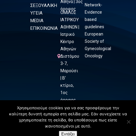
Αθήνα | 3ος
Network-
ΣΕΞΟΥΑΛΙΚΗ
όροφος
Evidence
ΟΜΙΛΟΣ
ΥΓΕΙΑ
based
ΙΑΤΡΙΚΟΥ
MEDIA
guidelines
ΑΘΗΝΩΝ |
ΕΠΙΚΟΙΝΩΝΙΑ
European
Ιατρικό
Society of
Κέντρο
Gynecological
Αθηνών
Oncology
Διστόμου
3-7,
Μαρούσι
| Β’
κτίριο,
1ος
όροφος
Χρησιμοποιούμε cookies για να σας προσφέρουμε την
καλύτερη δυνατή εμπειρία στη σελίδα μας. Εάν συνεχίσετε να
χρησιμοποιείτε τη σελίδα, θα υποθέσουμε πως είστε
ικανοποιημένοι με αυτό.
Εντάξει
ΕΠΙΚΟΙΝΩΝΗΣΤΕ