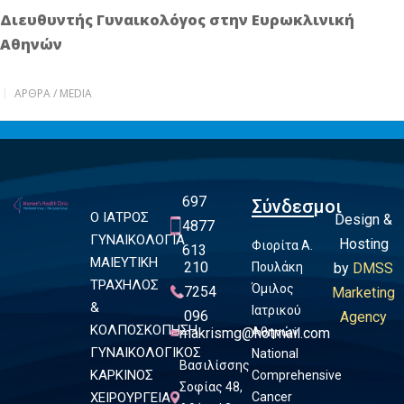
Διευθυντής Γυναικολόγος στην Ευρωκλινική
Αθηνών
ΆΡΘΡΑ / MEDIA
697
Σύνδεσμοι
Ο ΙΑΤΡΟΣ
Design &
4877
ΓΥΝΑΙΚΟΛΟΓΙΑ
Hosting
Φιορίτα Α.
613
ΜΑΙΕΥΤΙΚΗ
210
Πουλάκη
by
DMSS
ΤΡΑΧΗΛΟΣ
Όμιλος
7254
Marketing
&
Ιατρικού
096
Agency
ΚΟΛΠΟΣΚΟΠΗΣΗ
makrismg@hotmail.com
Αθηνών
ΓΥΝΑΙΚΟΛΟΓΙΚΟΣ
National
Βασιλίσσης
ΚΑΡΚΙΝΟΣ
Comprehensive
Σοφίας 48,
ΧΕΙΡΟΥΡΓΕΙΑ
Cancer