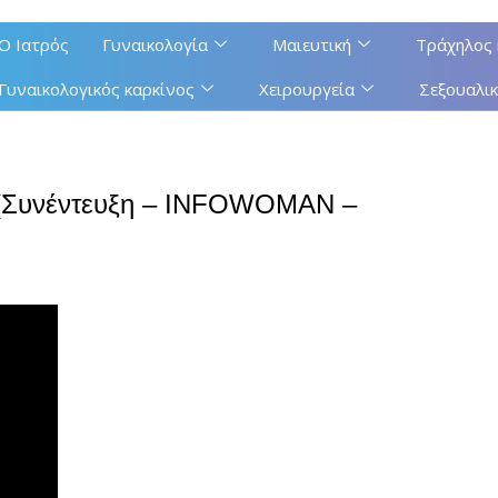
Ο Ιατρός
Γυναικολογία
Μαιευτική
Τράχηλος 
Γυναικολογικός καρκίνος
Χειρουργεία
Σεξουαλικ
ει (Συνέντευξη – INFOWOMAN –