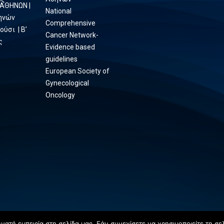
 ΑΘΗΝΩΝ |
National
θηνών
Comprehensive
ούσι | Β’
Cancer Network-
ς
Evidence based
guidelines
European Society of
Gynecological
Oncology
ατή εμπειρία στη σελίδα μας. Εάν συνεχίσετε να χρησιμοποιείτε τη σε