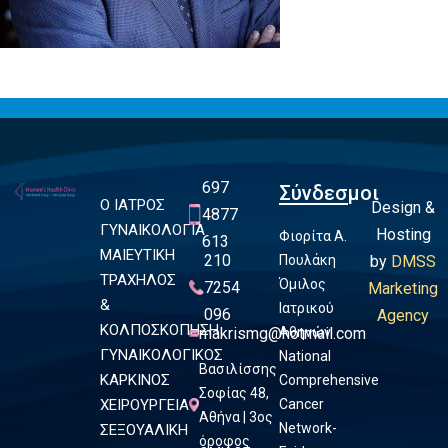
697
Σύνδεσμοι
Ο ΙΑΤΡΟΣ
Design &
4877
ΓΥΝΑΙΚΟΛΟΓΙΑ
Hosting
Φιορίτα Α.
613
ΜΑΙΕΥΤΙΚΗ
210
Πουλάκη
by
DMSS
ΤΡΑΧΗΛΟΣ
Όμιλος
7254
Marketing
&
Ιατρικού
096
Agency
ΚΟΛΠΟΣΚΟΠΗΣΗ
makrismg@hotmail.com
Αθηνών
ΓΥΝΑΙΚΟΛΟΓΙΚΟΣ
National
Βασιλίσσης
ΚΑΡΚΙΝΟΣ
Comprehensive
Σοφίας 48,
ΧΕΙΡΟΥΡΓΕΙΑ
Cancer
Αθήνα | 3ος
Network-
ΣΕΞΟΥΑΛΙΚΗ
όροφος