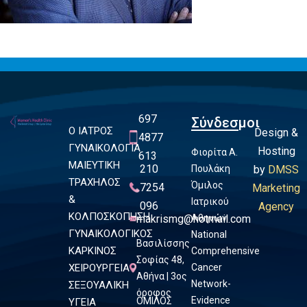
697
Σύνδεσμοι
Ο ΙΑΤΡΟΣ
Design &
4877
ΓΥΝΑΙΚΟΛΟΓΙΑ
Hosting
Φιορίτα Α.
613
ΜΑΙΕΥΤΙΚΗ
210
Πουλάκη
by
DMSS
ΤΡΑΧΗΛΟΣ
Όμιλος
7254
Marketing
&
Ιατρικού
096
Agency
ΚΟΛΠΟΣΚΟΠΗΣΗ
makrismg@hotmail.com
Αθηνών
ΓΥΝΑΙΚΟΛΟΓΙΚΟΣ
National
Βασιλίσσης
ΚΑΡΚΙΝΟΣ
Comprehensive
Σοφίας 48,
ΧΕΙΡΟΥΡΓΕΙΑ
Cancer
Αθήνα | 3ος
Network-
ΣΕΞΟΥΑΛΙΚΗ
όροφος
Evidence
ΟΜΙΛΟΣ
ΥΓΕΙΑ