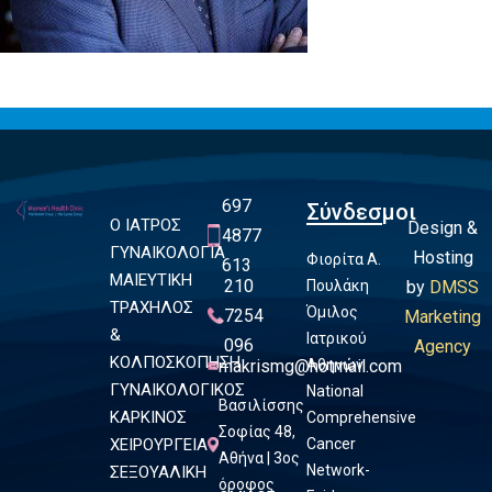
697
Σύνδεσμοι
Ο ΙΑΤΡΟΣ
Design &
4877
ΓΥΝΑΙΚΟΛΟΓΙΑ
Hosting
Φιορίτα Α.
613
ΜΑΙΕΥΤΙΚΗ
210
Πουλάκη
by
DMSS
ΤΡΑΧΗΛΟΣ
Όμιλος
7254
Marketing
&
Ιατρικού
096
Agency
ΚΟΛΠΟΣΚΟΠΗΣΗ
makrismg@hotmail.com
Αθηνών
ΓΥΝΑΙΚΟΛΟΓΙΚΟΣ
National
Βασιλίσσης
ΚΑΡΚΙΝΟΣ
Comprehensive
Σοφίας 48,
ΧΕΙΡΟΥΡΓΕΙΑ
Cancer
Αθήνα | 3ος
Network-
ΣΕΞΟΥΑΛΙΚΗ
όροφος