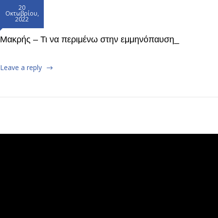
20
Οκτωβρίου,
2022
Μακρής – Τι να περιμένω στην εμμηνόπαυση_
Leave a reply
Πρόγραμμα
Αναπαραγωγής
Βίντεο