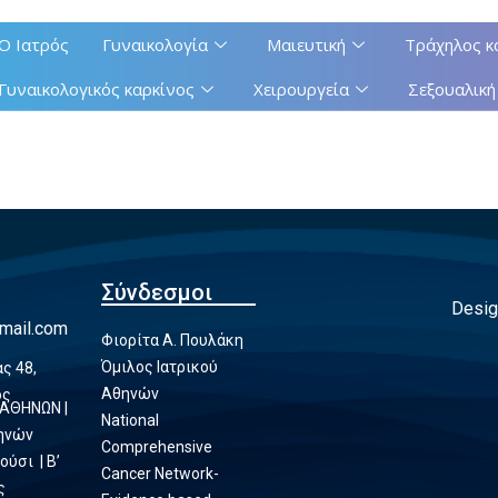
Ο Ιατρός
Γυναικολογία
Μαιευτική
Τράχηλος κ
Γυναικολογικός καρκίνος
Χειρουργεία
Σεξουαλική
Σύνδεσμοι
Desig
mail.com
Φιορίτα Α. Πουλάκη
Όμιλος Ιατρικού
ς 48,
Αθηνών
ος
 ΑΘΗΝΩΝ |
National
θηνών
Comprehensive
ούσι | Β’
Cancer Network-
ς