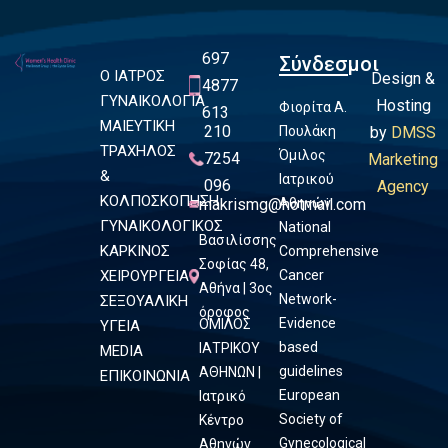
697
Σύνδεσμοι
Ο ΙΑΤΡΟΣ
Design &
4877
ΓΥΝΑΙΚΟΛΟΓΙΑ
Hosting
Φιορίτα Α.
613
ΜΑΙΕΥΤΙΚΗ
210
Πουλάκη
by
DMSS
ΤΡΑΧΗΛΟΣ
Όμιλος
7254
Marketing
&
Ιατρικού
096
Agency
ΚΟΛΠΟΣΚΟΠΗΣΗ
makrismg@hotmail.com
Αθηνών
ΓΥΝΑΙΚΟΛΟΓΙΚΟΣ
National
Βασιλίσσης
ΚΑΡΚΙΝΟΣ
Comprehensive
Σοφίας 48,
ΧΕΙΡΟΥΡΓΕΙΑ
Cancer
Αθήνα | 3ος
Network-
ΣΕΞΟΥΑΛΙΚΗ
όροφος
Evidence
ΟΜΙΛΟΣ
ΥΓΕΙΑ
based
ΙΑΤΡΙΚΟΥ
MEDIA
guidelines
ΑΘΗΝΩΝ |
ΕΠΙΚΟΙΝΩΝΙΑ
European
Ιατρικό
Society of
Κέντρο
Gynecological
Αθηνών