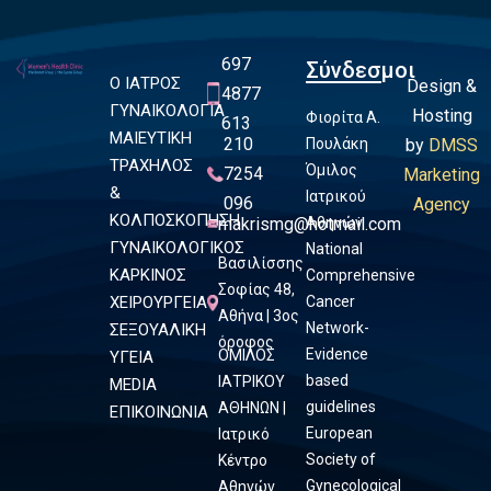
697
Σύνδεσμοι
Ο ΙΑΤΡΟΣ
Design &
4877
ΓΥΝΑΙΚΟΛΟΓΙΑ
Hosting
Φιορίτα Α.
613
ΜΑΙΕΥΤΙΚΗ
210
Πουλάκη
by
DMSS
ΤΡΑΧΗΛΟΣ
Όμιλος
7254
Marketing
&
Ιατρικού
096
Agency
ΚΟΛΠΟΣΚΟΠΗΣΗ
makrismg@hotmail.com
Αθηνών
ΓΥΝΑΙΚΟΛΟΓΙΚΟΣ
National
Βασιλίσσης
ΚΑΡΚΙΝΟΣ
Comprehensive
Σοφίας 48,
ΧΕΙΡΟΥΡΓΕΙΑ
Cancer
Αθήνα | 3ος
Network-
ΣΕΞΟΥΑΛΙΚΗ
όροφος
Evidence
ΟΜΙΛΟΣ
ΥΓΕΙΑ
based
ΙΑΤΡΙΚΟΥ
MEDIA
guidelines
ΑΘΗΝΩΝ |
ΕΠΙΚΟΙΝΩΝΙΑ
European
Ιατρικό
Society of
Κέντρο
Gynecological
Αθηνών