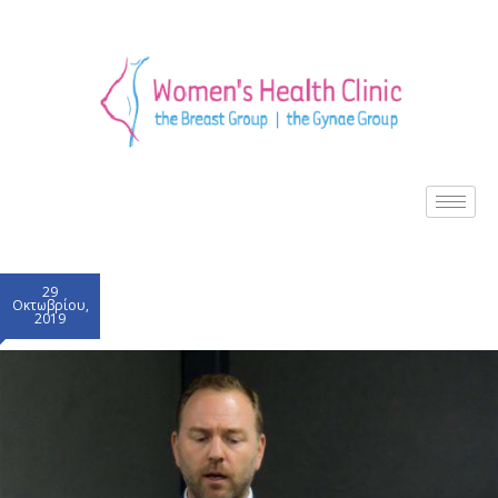
29
Οκτωβρίου,
2019