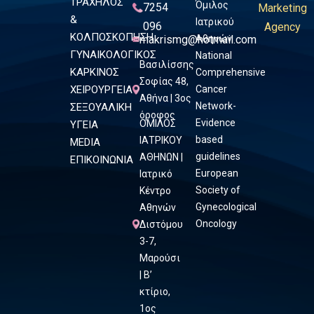
ΤΡΑΧΗΛΟΣ
Όμιλος
7254
Marketing
&
Ιατρικού
096
Agency
ΚΟΛΠΟΣΚΟΠΗΣΗ
makrismg@hotmail.com
Αθηνών
ΓΥΝΑΙΚΟΛΟΓΙΚΟΣ
National
Βασιλίσσης
ΚΑΡΚΙΝΟΣ
Comprehensive
Σοφίας 48,
ΧΕΙΡΟΥΡΓΕΙΑ
Cancer
Αθήνα | 3ος
Network-
ΣΕΞΟΥΑΛΙΚΗ
όροφος
Evidence
ΟΜΙΛΟΣ
ΥΓΕΙΑ
based
ΙΑΤΡΙΚΟΥ
MEDIA
guidelines
ΑΘΗΝΩΝ |
ΕΠΙΚΟΙΝΩΝΙΑ
European
Ιατρικό
Society of
Κέντρο
Gynecological
Αθηνών
Oncology
Διστόμου
3-7,
Μαρούσι
| Β’
κτίριο,
1ος