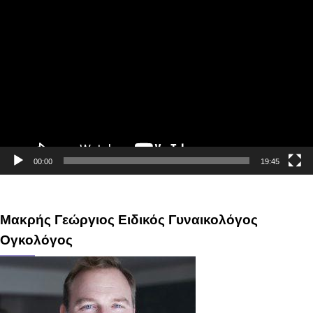
Πρόγραμμα
Αναπαραγωγής
Βίντεο
00:00
19:45
Μακρής Γεώργιος Ειδικός Γυναικολόγος
Ογκολόγος