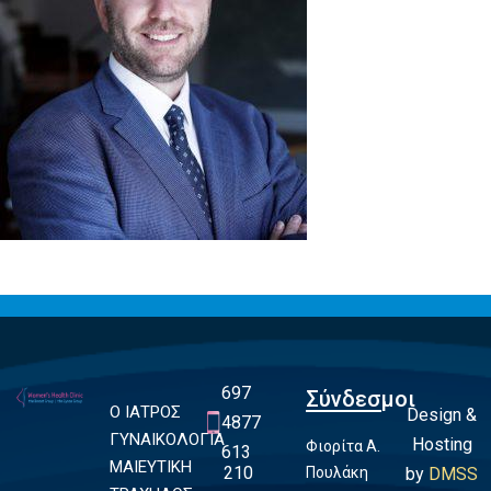
697
Σύνδεσμοι
Ο ΙΑΤΡΟΣ
Design &
4877
ΓΥΝΑΙΚΟΛΟΓΙΑ
Hosting
Φιορίτα Α.
613
ΜΑΙΕΥΤΙΚΗ
210
Πουλάκη
by
DMSS