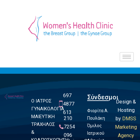
697
Σύνδεσμοι
Ο ΙΑΤΡΟΣ
Design &
4877
ΓΥΝΑΙΚΟΛΟΓΙΑ
Hosting
Φιορίτα Α.
613
ΜΑΙΕΥΤΙΚΗ
210
Πουλάκη
by
DMSS
ΤΡΑΧΗΛΟΣ
Όμιλος
7254
Marketing
&
Ιατρικού
096
Agency