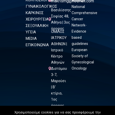
ΚΟΛΠΟΣΚΟΠΗΣΗ
makrismg@hotmail.com
Αθηνών
ΓΥΝΑΙΚΟΛΟΓΙΚΟΣ
National
Βασιλίσσης
ΚΑΡΚΙΝΟΣ
Comprehensive
Σοφίας 48,
ΧΕΙΡΟΥΡΓΕΙΑ
Cancer
Αθήνα | 3ος
Network-
ΣΕΞΟΥΑΛΙΚΗ
όροφος
Evidence
ΟΜΙΛΟΣ
ΥΓΕΙΑ
based
ΙΑΤΡΙΚΟΥ
MEDIA
guidelines
ΑΘΗΝΩΝ |
ΕΠΙΚΟΙΝΩΝΙΑ
European
Ιατρικό
Society of
Κέντρο
Gynecological
Αθηνών
Oncology
Διστόμου
3-7,
Μαρούσι
| Β’
κτίριο,
1ος
όροφος
Χρησιμοποιούμε cookies για να σας προσφέρουμε την