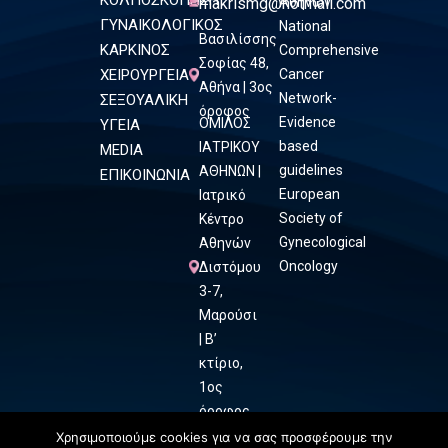
ΚΟΛΠΟΣΚΟΠΗΣΗ
makrismg@hotmail.com
Αθηνών
ΓΥΝΑΙΚΟΛΟΓΙΚΟΣ
National
Βασιλίσσης
ΚΑΡΚΙΝΟΣ
Comprehensive
Σοφίας 48,
ΧΕΙΡΟΥΡΓΕΙΑ
Cancer
Αθήνα | 3ος
Network-
ΣΕΞΟΥΑΛΙΚΗ
όροφος
Evidence
ΟΜΙΛΟΣ
ΥΓΕΙΑ
based
ΙΑΤΡΙΚΟΥ
MEDIA
guidelines
ΑΘΗΝΩΝ |
ΕΠΙΚΟΙΝΩΝΙΑ
European
Ιατρικό
Society of
Κέντρο
Gynecological
Αθηνών
Oncology
Διστόμου
3-7,
Μαρούσι
| Β’
κτίριο,
1ος
όροφος
Χρησιμοποιούμε cookies για να σας προσφέρουμε την