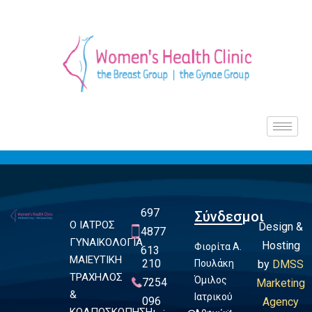
697
Σύνδεσμοι
Ο ΙΑΤΡΟΣ
Design &
4877
ΓΥΝΑΙΚΟΛΟΓΙΑ
Hosting
Φιορίτα Α.
613
ΜΑΙΕΥΤΙΚΗ
210
Πουλάκη
by
DMSS
ΤΡΑΧΗΛΟΣ
Όμιλος
7254
Marketing
&
Ιατρικού
096
Agency