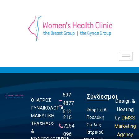
697
Σύνδεσμοι
Ο ΙΑΤΡΟΣ
Design &
4877
ΓΥΝΑΙΚΟΛΟΓΙΑ
Hosting
Φιορίτα Α.
613
ΜΑΙΕΥΤΙΚΗ
210
Πουλάκη
by
DMSS
ΤΡΑΧΗΛΟΣ
Όμιλος
7254
Marketing
&
Ιατρικού
096
Agency