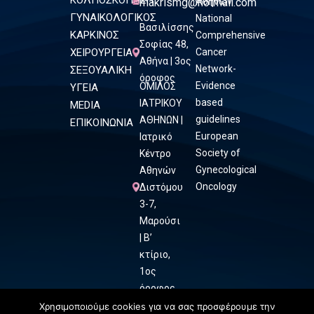
ΚΟΛΠΟΣΚΟΠΗΣΗ
makrismg@hotmail.com
Αθηνών
ΓΥΝΑΙΚΟΛΟΓΙΚΟΣ
National
Βασιλίσσης
ΚΑΡΚΙΝΟΣ
Comprehensive
Σοφίας 48,
ΧΕΙΡΟΥΡΓΕΙΑ
Cancer
Αθήνα | 3ος
Network-
ΣΕΞΟΥΑΛΙΚΗ
όροφος
Evidence
ΟΜΙΛΟΣ
ΥΓΕΙΑ
based
ΙΑΤΡΙΚΟΥ
MEDIA
guidelines
ΑΘΗΝΩΝ |
ΕΠΙΚΟΙΝΩΝΙΑ
European
Ιατρικό
Society of
Κέντρο
Gynecological
Αθηνών
Oncology
Διστόμου
3-7,
Μαρούσι
| Β’
κτίριο,
1ος
όροφος
Χρησιμοποιούμε cookies για να σας προσφέρουμε την