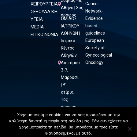
Σοφίας 48,
ΧΕΙΡΟΥΡΓΕΙΑ
Cancer
Αθήνα | 3ος
Network-
ΣΕΞΟΥΑΛΙΚΗ
όροφος
Evidence
ΟΜΙΛΟΣ
ΥΓΕΙΑ
based
ΙΑΤΡΙΚΟΥ
MEDIA
guidelines
ΑΘΗΝΩΝ |
ΕΠΙΚΟΙΝΩΝΙΑ
European
Ιατρικό
Society of
Κέντρο
Gynecological
Αθηνών
Oncology
Διστόμου
3-7,
Μαρούσι
| Β’
κτίριο,
1ος
όροφος
Χρησιμοποιούμε cookies για να σας προσφέρουμε την
καλύτερη δυνατή εμπειρία στη σελίδα μας. Εάν συνεχίσετε να
χρησιμοποιείτε τη σελίδα, θα υποθέσουμε πως είστε
ικανοποιημένοι με αυτό.