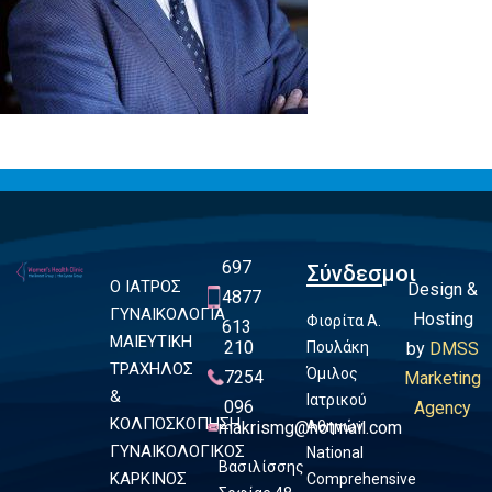
697
Σύνδεσμοι
Ο ΙΑΤΡΟΣ
Design &
4877
ΓΥΝΑΙΚΟΛΟΓΙΑ
Hosting
Φιορίτα Α.
613
ΜΑΙΕΥΤΙΚΗ
210
Πουλάκη
by
DMSS
ΤΡΑΧΗΛΟΣ
Όμιλος
7254
Marketing
&
Ιατρικού
096
Agency
ΚΟΛΠΟΣΚΟΠΗΣΗ
makrismg@hotmail.com
Αθηνών
ΓΥΝΑΙΚΟΛΟΓΙΚΟΣ
National
Βασιλίσσης
ΚΑΡΚΙΝΟΣ
Comprehensive