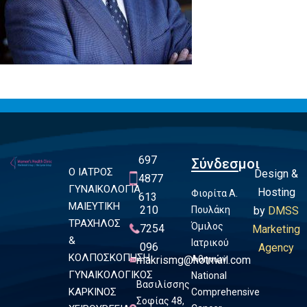
697
Σύνδεσμοι
Ο ΙΑΤΡΟΣ
Design &
4877
ΓΥΝΑΙΚΟΛΟΓΙΑ
Hosting
Φιορίτα Α.
613
ΜΑΙΕΥΤΙΚΗ
210
Πουλάκη
by
DMSS
ΤΡΑΧΗΛΟΣ
Όμιλος
7254
Marketing
&
Ιατρικού
096
Agency
ΚΟΛΠΟΣΚΟΠΗΣΗ
makrismg@hotmail.com
Αθηνών
ΓΥΝΑΙΚΟΛΟΓΙΚΟΣ
National
Βασιλίσσης
ΚΑΡΚΙΝΟΣ
Comprehensive
Σοφίας 48,