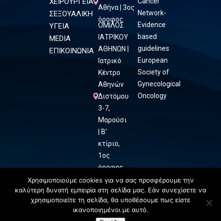
ΧΕΙΡΟΥΡΓΕΙΑ
Cancer
Αθήνα | 3ος
Network-
ΣΕΞΟΥΑΛΙΚΗ
όροφος
Evidence
ΟΜΙΛΟΣ
ΥΓΕΙΑ
based
ΙΑΤΡΙΚΟΥ
MEDIA
guidelines
ΑΘΗΝΩΝ |
ΕΠΙΚΟΙΝΩΝΙΑ
European
Ιατρικό
Society of
Κέντρο
Gynecological
Αθηνών
Oncology
Διστόμου
3-7,
Μαρούσι
| Β’
κτίριο,
1ος
όροφος
Χρησιμοποιούμε cookies για να σας προσφέρουμε την
καλύτερη δυνατή εμπειρία στη σελίδα μας. Εάν συνεχίσετε να
χρησιμοποιείτε τη σελίδα, θα υποθέσουμε πως είστε
ικανοποιημένοι με αυτό.