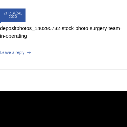
21 Ιουλίου,
2020
depositphotos_140295732-stock-photo-surgery-team-
in-operating
Leave a reply
Πρόγραμμα
Αναπαραγωγής
Βίντεο