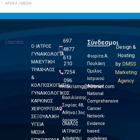
ΆΡΘΡΑ / MEDIA
697
Σύνδεσμοι
Ο ΙΑΤΡΟΣ
Design &
4877
ΓΥΝΑΙΚΟΛΟΓΙΑ
Hosting
Φιορίτα Α.
613
ΜΑΙΕΥΤΙΚΗ
210
Πουλάκη
by
DMSS
ΤΡΑΧΗΛΟΣ
Όμιλος
7254
Marketing
&
Ιατρικού
096
Agency
ΚΟΛΠΟΣΚΟΠΗΣΗ
makrismg@hotmail.com
Αθηνών
ΓΥΝΑΙΚΟΛΟΓΙΚΟΣ
National
Βασιλίσσης
ΚΑΡΚΙΝΟΣ
Comprehensive
Σοφίας 48,
ΧΕΙΡΟΥΡΓΕΙΑ
Cancer
Αθήνα | 3ος
Network-
ΣΕΞΟΥΑΛΙΚΗ
όροφος
Evidence
ΟΜΙΛΟΣ
ΥΓΕΙΑ
based
ΙΑΤΡΙΚΟΥ
MEDIA
guidelines
ΑΘΗΝΩΝ |
ΕΠΙΚΟΙΝΩΝΙΑ