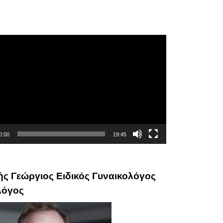
αμμα
αγωγής
0:00
19:45
ς Γεώργιος Ειδικός Γυναικολόγος
λόγος