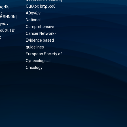
Όμιλος Ιατρικού
ς 48,
Αθηνών
ος
 ΑΘΗΝΩΝ |
National
θηνών
Comprehensive
ούσι | Β’
Cancer Network-
ς
Evidence based
guidelines
European Society of
Gynecological
Oncology