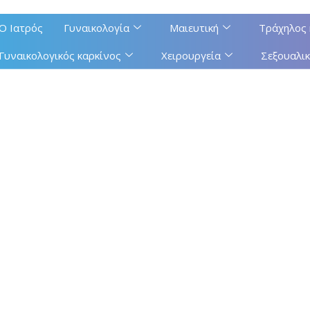
Ο Ιατρός
Γυναικολογία
Μαιευτική
Τράχηλος 
Γυναικολογικός καρκίνος
Χειρουργεία
Σεξουαλικ