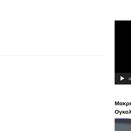
Πρόγρ
Αναπαρ
Βίντεο
0
Μακρή
Ογκο