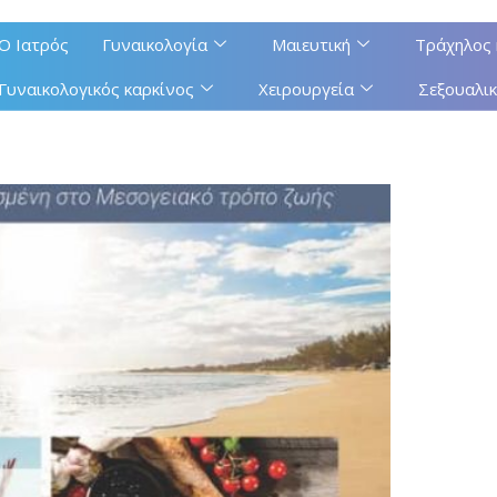
Ο Ιατρός
Γυναικολογία
Μαιευτική
Τράχηλος 
Γυναικολογικός καρκίνος
Χειρουργεία
Σεξουαλικ