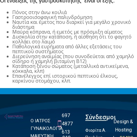
Οι ενδείξεις της γαστροσκόπησης είναι οι εξής:
Πόνος στην άνω κοιλιά
Γαστροοισοφαγική παλινδρόμηση
Ναυτία και έμετος που διαρκεί για μεγάλο χρονικό
διάστημα
Μαύρα κόπρανα, ή εμετός με πρόσμιξη αίματος
Δυσκολία στην κατάποση, ή αίσθηση ότι το φαγητό
κολλάει στο λαιμό
Παθολογικά ευρήματα από άλλες εξετάσεις του
πεπτικού συστήματος
Διερεύνηση αναιμίας (που συνοδεύεται από χαμηλό
σίδηρο ή χαμηλή βιταμίνη B12)
Κατάποση ξένου σώματος (μεταλλικά αντικείμενα,
κόκκαλα, κλπ)
Επανέλεγχος επί ιστορικού πεπτικού έλκους,
καρκίνου στομάχου, κλπ.
697
Σύνδεσμοι
Ο ΙΑΤΡΟΣ
Design &
4877
ΓΥΝΑΙΚΟΛΟΓΙΑ
Hosting
Φιορίτα Α.
613
ΜΑΙΕΥΤΙΚΗ