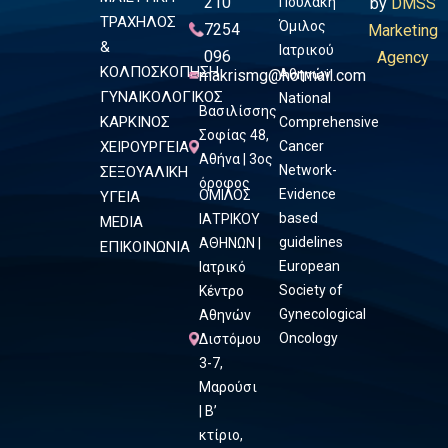
210
Πουλάκη
by
DMSS
ΤΡΑΧΗΛΟΣ
Όμιλος
7254
Marketing
&
Ιατρικού
096
Agency
ΚΟΛΠΟΣΚΟΠΗΣΗ
makrismg@hotmail.com
Αθηνών
ΓΥΝΑΙΚΟΛΟΓΙΚΟΣ
National
Βασιλίσσης
ΚΑΡΚΙΝΟΣ
Comprehensive
Σοφίας 48,
ΧΕΙΡΟΥΡΓΕΙΑ
Cancer
Αθήνα | 3ος
Network-
ΣΕΞΟΥΑΛΙΚΗ
όροφος
Evidence
ΟΜΙΛΟΣ
ΥΓΕΙΑ
based
ΙΑΤΡΙΚΟΥ
MEDIA
guidelines
ΑΘΗΝΩΝ |
ΕΠΙΚΟΙΝΩΝΙΑ
European
Ιατρικό
Society of
Κέντρο
Gynecological
Αθηνών
Oncology
Διστόμου
3-7,
Μαρούσι
| Β’
κτίριο,